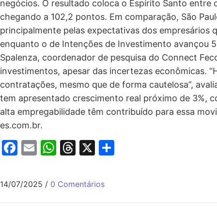
negócios. O resultado coloca o Espírito Santo entr
chegando a 102,2 pontos. Em comparação, São Paulo m
principalmente pelas expectativas dos empresários q
enquanto o de Intenções de Investimento avançou 5
Spalenza, coordenador de pesquisa do Connect Feco
investimentos, apesar das incertezas econômicas. “
contratações, mesmo que de forma cautelosa”, avali
tem apresentado crescimento real próximo de 3%, co
alta empregabilidade têm contribuído para essa movi
es.com.br.
Facebook
Email
WhatsApp
Threads
X
Share
14/07/2025
/
0 Comentários