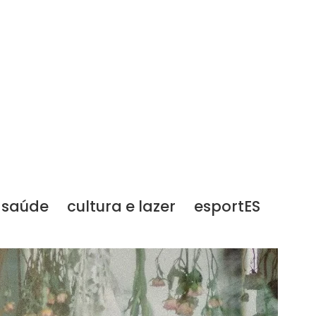
saúde
cultura e lazer
esportES