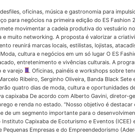
 desfiles, oficinas, música e gastronomia para impuls
paço para negócios na primeira edição do ES Fashion 
romete movimentar a cadeia produtiva do vestuário 
a e muito networking. A proposta é valorizar a criat
o reunirá marcas locais, estilistas, lojistas, atacad
oda, cultura e negócios em um só lugar O ES Fashion
cado, entretenimento e vivências culturais. A progra
 e varejo
Oficinas, painéis e workshops sobre te
rcelo Ribeiro, Serginho Oliveira, Banda Black Sete
rão quatro dias de moda, cultura e oportunidades de
va capixaba De acordo com Alberto Gavini, diretor-ge
ego e renda no estado. “Nosso objetivo é destacar o
se de um segmento importante para o desenvolvimento
 Instituto Capixaba de Ecoturismo e Eventos (ICEE) e
e Pequenas Empresas e do Empreendedorismo (Aderes