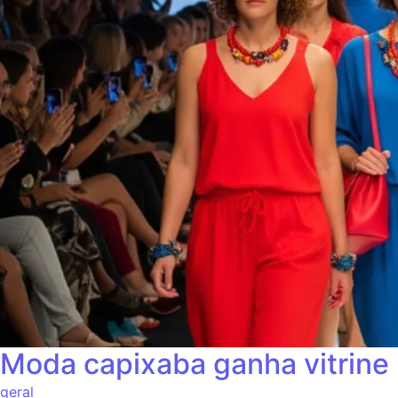
Moda capixaba ganha vitrine
geral