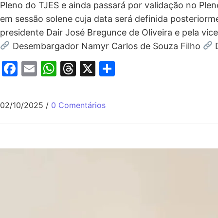
Pleno do TJES e ainda passará por validação no Ple
em sessão solene cuja data será definida posteriorme
presidente Dair José Bregunce de Oliveira e pela v
Desembargador Namyr Carlos de Souza Filho
D
Facebook
Email
WhatsApp
Threads
X
Share
02/10/2025
/
0 Comentários