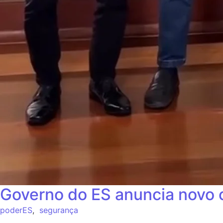
Governo do ES anuncia novo c
poderES
,
segurança