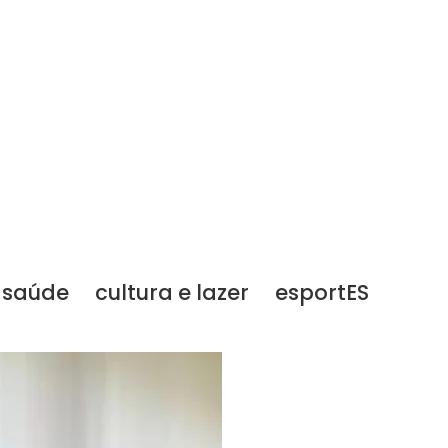
saúde
cultura e lazer
esportES