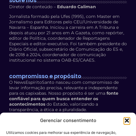
sobre nós
Diretor de conteúdo –
Eduardo Caliman
Jornalista formado pela Ufes (1995), com Master em
Jornalismo para Editores pelo CEU/Universidade de
Navarra – Espanha. Iniciou a carreira em A Tribuna e
depois atuou por 21 anos em A Gazeta, como repórter,
editor de Política, coordenador de Reportagens
Especiais e editor-executivo. Foi também presidente do
Diário Oficial, subsecretário de Comunicação do ES e,
de 2018 a 2024, coordenador de comunicação
institucional no sistema OAB-ES/CAAES.
compromisso e propósito
O NewsEspíritoSanto nasceu com compromisso de
levar informação precisa, relevante e independente
para os capixabas. Nosso propósito é ser uma
fonte
confiável para quem busca entender os
acontecimentos
do Estado, valorizando a
transparência, a ética e a pluralidade.
Política de Privacidade:
acesse aqui
Gerenciar consentimento
Utilizamos cookies para melhorar sua experiência de navegação,
contato