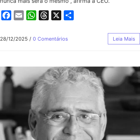
nunca mais será o mesmo”, afirma a CEO.
Facebook
Email
WhatsApp
Threads
X
Share
28/12/2025
/
0 Comentários
Leia Mais