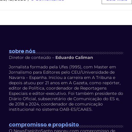
sobre nós
Diretor de conteúdo –
Eduardo Caliman
Jornalista formado pela Ufes (1995), com Master em
Jornalismo para Editores pelo CEU/Universidade de
Navarra – Espanha. Iniciou a carreira em A Tribuna e
depois atuou por 21 anos em A Gazeta, como repórter,
editor de Política, coordenador de Reportagens
Especiais e editor-executivo. Foi também presidente do
Diário Oficial, subsecretário de Comunicação do ES e,
de 2018 a 2024, coordenador de comunicação
institucional no sistema OAB-ES/CAAES.
compromisso e propósito
O NewsEspíritoSanto nasceu com compromisso de