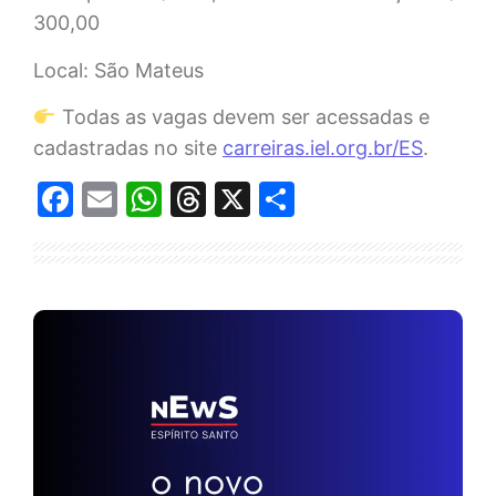
300,00
Local: São Mateus
Todas as vagas devem ser acessadas e
cadastradas no site
carreiras.iel.org.br/ES
.
Facebook
Email
WhatsApp
Threads
X
Share