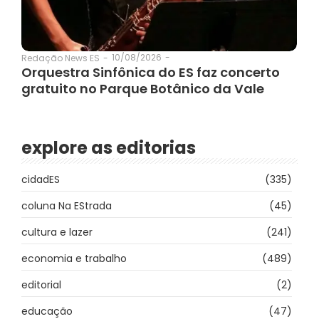
10/08/2026
-
Redação News ES
-
Orquestra Sinfônica do ES faz concerto
gratuito no Parque Botânico da Vale
explore as editorias
cidadES
(335)
coluna Na EStrada
(45)
cultura e lazer
(241)
economia e trabalho
(489)
editorial
(2)
educação
(47)