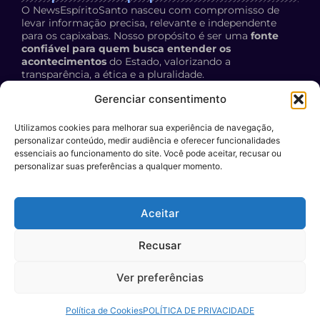
O NewsEspíritoSanto nasceu com compromisso de
levar informação precisa, relevante e independente
para os capixabas. Nosso propósito é ser uma
fonte
confiável para quem busca entender os
acontecimentos
do Estado, valorizando a
transparência, a ética e a pluralidade.
Política de Privacidade:
acesse aqui
Gerenciar consentimento
Utilizamos cookies para melhorar sua experiência de navegação,
contato
personalizar conteúdo, medir audiência e oferecer funcionalidades
E-mail:
essenciais ao funcionamento do site. Você pode aceitar, recusar ou
personalizar suas preferências a qualquer momento.
contato@newsespiritosanto.com.br
WhatsApp:
Aceitar
27 999204119
Participe do conteúdo do News ES
: encaminhe a sua
Recusar
sugestão de pauta para o nosso e-mail.
Ver preferências
Política de Cookies
POLÍTICA DE PRIVACIDADE