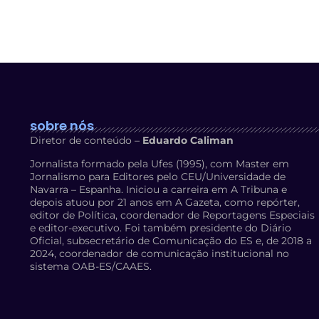
sobre nós
Diretor de conteúdo –
Eduardo Caliman
Jornalista formado pela Ufes (1995), com Master em
Jornalismo para Editores pelo CEU/Universidade de
Navarra – Espanha. Iniciou a carreira em A Tribuna e
depois atuou por 21 anos em A Gazeta, como repórter,
editor de Política, coordenador de Reportagens Especiais
e editor-executivo. Foi também presidente do Diário
Oficial, subsecretário de Comunicação do ES e, de 2018 a
2024, coordenador de comunicação institucional no
sistema OAB-ES/CAAES.