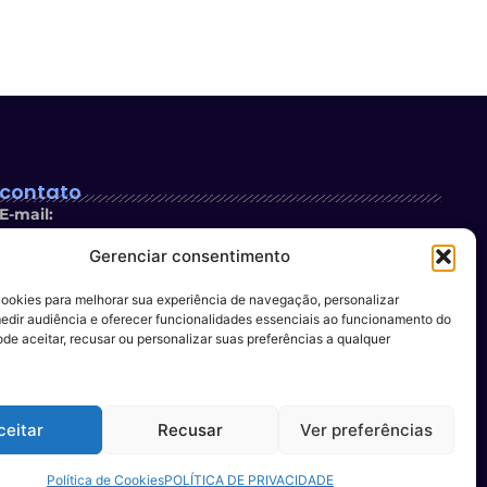
contato
E-mail:
contato@newsespiritosanto.com.br
Gerenciar consentimento
WhatsApp:
cookies para melhorar sua experiência de navegação, personalizar
27 999204119
edir audiência e oferecer funcionalidades essenciais ao funcionamento do
ode aceitar, recusar ou personalizar suas preferências a qualquer
Participe do conteúdo do News ES
: encaminhe a sua
sugestão de pauta para o nosso e-mail.
ceitar
Recusar
Ver preferências
Política de Cookies
POLÍTICA DE PRIVACIDADE