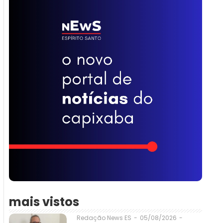
mais vistos
05/08/2026
-
Redação News ES
-