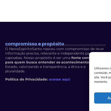
compromisso e propósito
O NewsEspíritoSanto nasceu com compromisso de levar
informação precisa, relevante e independente para os
capixabas. Nosso propósito é ser uma
fonte confiável
para quem busca entender os acontecimentos
do
Estado, valorizando a transparência, a ética e a
Utilizamos 
pluralidade.
conteúdo, m
site. Você p
Política de Privacidade:
acesse aqui
momento.
A