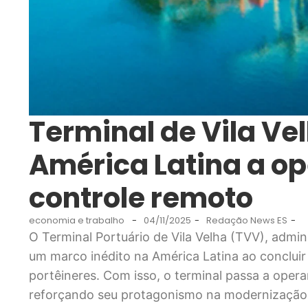
Terminal de Vila Vel
América Latina a op
controle remoto
economia e trabalho
-
04/11/2025
-
Redação News ES
-
O Terminal Portuário de Vila Velha (TVV), admin
um marco inédito na América Latina ao conclui
portêineres. Com isso, o terminal passa a oper
reforçando seu protagonismo na modernização 