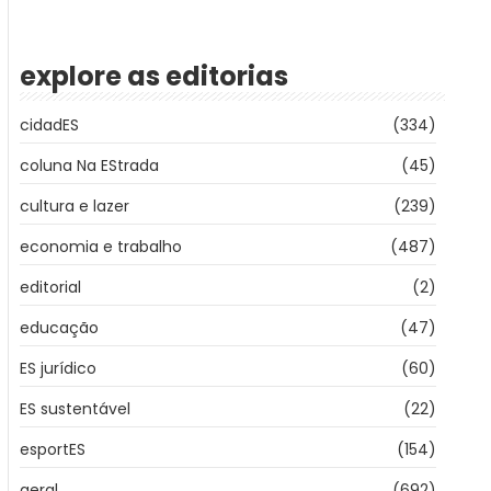
explore as editorias
cidadES
(334)
coluna Na EStrada
(45)
cultura e lazer
(239)
economia e trabalho
(487)
editorial
(2)
educação
(47)
ES jurídico
(60)
ES sustentável
(22)
esportES
(154)
geral
(692)