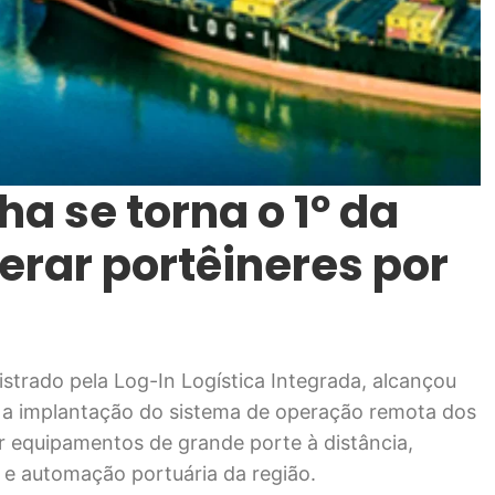
ha se torna o 1º da
erar portêineres por
istrado pela Log-In Logística Integrada, alcançou
r a implantação do sistema de operação remota dos
ar equipamentos de grande porte à distância,
e automação portuária da região.