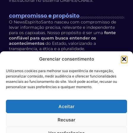
institucional no sistema OAB-ES/CAAES.
compromisso e propósito
O NewsEspíritoSanto nasceu com compromisso de
levar informação precisa, relevante e independente
para os capixabas. Nosso propósito é ser uma
fonte
confiável para quem busca entender os
acontecimentos
do Estado, valorizando a
transparência, a ética e a pluralidade.
Política de Privacidade:
acesse aqui
Gerenciar consentimento
Utilizamos cookies para melhorar sua experiência de navegação,
contato
personalizar conteúdo, medir audiência e oferecer funcionalidades
E-mail:
essenciais ao funcionamento do site. Você pode aceitar, recusar ou
personalizar suas preferências a qualquer momento.
contato@newsespiritosanto.com.br
WhatsApp:
Aceitar
27 999204119
Participe do conteúdo do News ES
: encaminhe a sua
Recusar
sugestão de pauta para o nosso e-mail.