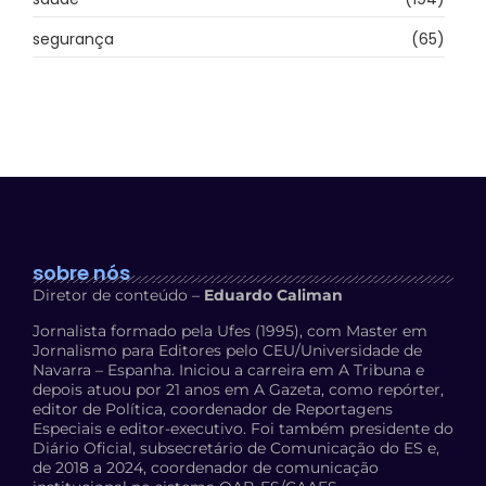
segurança
(65)
sobre nós
Diretor de conteúdo –
Eduardo Caliman
Jornalista formado pela Ufes (1995), com Master em
Jornalismo para Editores pelo CEU/Universidade de
Navarra – Espanha. Iniciou a carreira em A Tribuna e
depois atuou por 21 anos em A Gazeta, como repórter,
editor de Política, coordenador de Reportagens
Especiais e editor-executivo. Foi também presidente do
Diário Oficial, subsecretário de Comunicação do ES e,
de 2018 a 2024, coordenador de comunicação