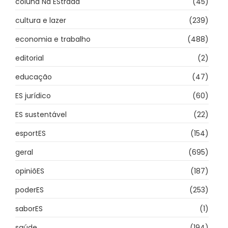
coluna Na EStrada
(45)
cultura e lazer
(239)
economia e trabalho
(488)
editorial
(2)
educação
(47)
ES jurídico
(60)
ES sustentável
(22)
esportES
(154)
geral
(695)
opiniõES
(187)
poderES
(253)
saborES
(1)
saúde
(194)