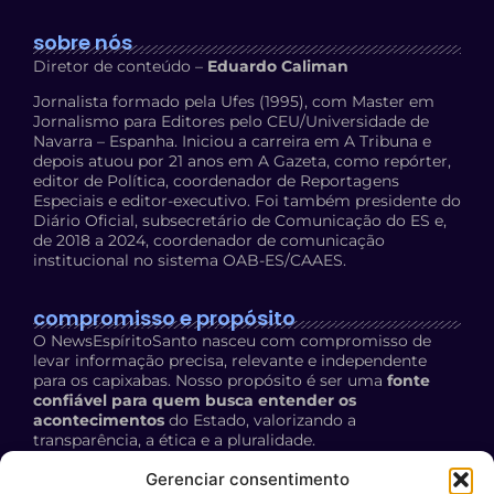
sobre nós
Diretor de conteúdo –
Eduardo Caliman
Jornalista formado pela Ufes (1995), com Master em
Jornalismo para Editores pelo CEU/Universidade de
Navarra – Espanha. Iniciou a carreira em A Tribuna e
depois atuou por 21 anos em A Gazeta, como repórter,
editor de Política, coordenador de Reportagens
Especiais e editor-executivo. Foi também presidente do
Diário Oficial, subsecretário de Comunicação do ES e,
de 2018 a 2024, coordenador de comunicação
institucional no sistema OAB-ES/CAAES.
compromisso e propósito
O NewsEspíritoSanto nasceu com compromisso de
levar informação precisa, relevante e independente
para os capixabas. Nosso propósito é ser uma
fonte
confiável para quem busca entender os
acontecimentos
do Estado, valorizando a
transparência, a ética e a pluralidade.
Política de Privacidade:
acesse aqui
Gerenciar consentimento