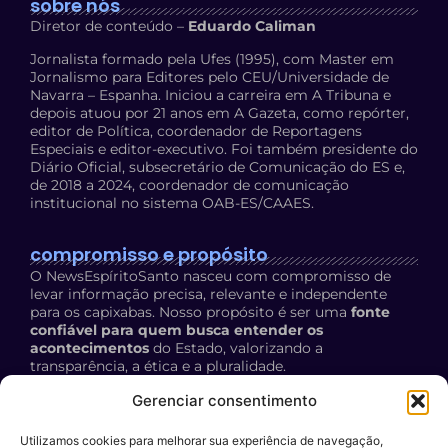
sobre nós
Diretor de conteúdo –
Eduardo Caliman
Jornalista formado pela Ufes (1995), com Master em
Jornalismo para Editores pelo CEU/Universidade de
Navarra – Espanha. Iniciou a carreira em A Tribuna e
depois atuou por 21 anos em A Gazeta, como repórter,
editor de Política, coordenador de Reportagens
Especiais e editor-executivo. Foi também presidente do
Diário Oficial, subsecretário de Comunicação do ES e,
de 2018 a 2024, coordenador de comunicação
institucional no sistema OAB-ES/CAAES.
compromisso e propósito
O NewsEspíritoSanto nasceu com compromisso de
levar informação precisa, relevante e independente
para os capixabas. Nosso propósito é ser uma
fonte
confiável para quem busca entender os
acontecimentos
do Estado, valorizando a
transparência, a ética e a pluralidade.
Política de Privacidade:
acesse aqui
Gerenciar consentimento
Utilizamos cookies para melhorar sua experiência de navegação,