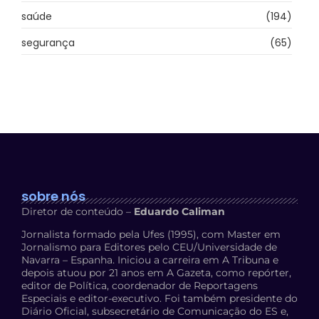
saúde
(194)
segurança
(65)
sobre nós
Diretor de conteúdo –
Eduardo Caliman
Jornalista formado pela Ufes (1995), com Master em
Jornalismo para Editores pelo CEU/Universidade de
Navarra – Espanha. Iniciou a carreira em A Tribuna e
depois atuou por 21 anos em A Gazeta, como repórter,
editor de Política, coordenador de Reportagens
Especiais e editor-executivo. Foi também presidente do
Diário Oficial, subsecretário de Comunicação do ES e,