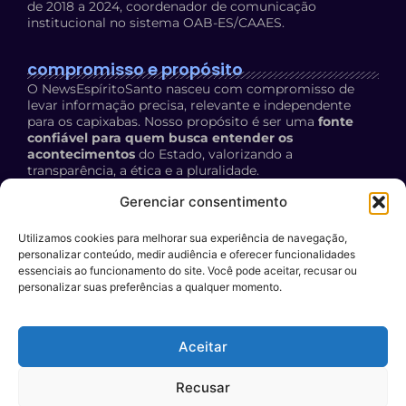
de 2018 a 2024, coordenador de comunicação
institucional no sistema OAB-ES/CAAES.
compromisso e propósito
O NewsEspíritoSanto nasceu com compromisso de
levar informação precisa, relevante e independente
para os capixabas. Nosso propósito é ser uma
fonte
confiável para quem busca entender os
acontecimentos
do Estado, valorizando a
transparência, a ética e a pluralidade.
Política de Privacidade:
acesse aqui
Gerenciar consentimento
Utilizamos cookies para melhorar sua experiência de navegação,
contato
personalizar conteúdo, medir audiência e oferecer funcionalidades
E-mail:
essenciais ao funcionamento do site. Você pode aceitar, recusar ou
personalizar suas preferências a qualquer momento.
contato@newsespiritosanto.com.br
WhatsApp:
Aceitar
27 999204119
Participe do conteúdo do News ES
: encaminhe a sua
Recusar
sugestão de pauta para o nosso e-mail.