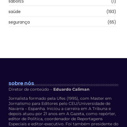
saborES
(1)
saúde
(193)
segurança
(65)
sobre nós
Diretor de conteúdo –
Eduardo Caliman
Jornalista formado pela Ufes (1995), com Master em
Jornalismo para Editores pelo CEU/Universidade de
Navarra – Espanha. Iniciou a carreira em A Tribuna e
depois atuou por 21 anos em A Gazeta, como repórter,
editor de Política, coordenador de Reportagens
Especiais e editor-executivo. Foi também presidente do