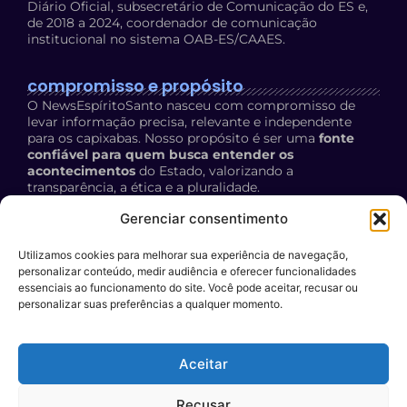
Diário Oficial, subsecretário de Comunicação do ES e,
de 2018 a 2024, coordenador de comunicação
institucional no sistema OAB-ES/CAAES.
compromisso e propósito
O NewsEspíritoSanto nasceu com compromisso de
levar informação precisa, relevante e independente
para os capixabas. Nosso propósito é ser uma
fonte
confiável para quem busca entender os
acontecimentos
do Estado, valorizando a
transparência, a ética e a pluralidade.
Política de Privacidade:
acesse aqui
Gerenciar consentimento
Utilizamos cookies para melhorar sua experiência de navegação,
contato
personalizar conteúdo, medir audiência e oferecer funcionalidades
E-mail:
essenciais ao funcionamento do site. Você pode aceitar, recusar ou
personalizar suas preferências a qualquer momento.
contato@newsespiritosanto.com.br
WhatsApp:
Aceitar
27 999204119
Participe do conteúdo do News ES
: encaminhe a sua
Recusar