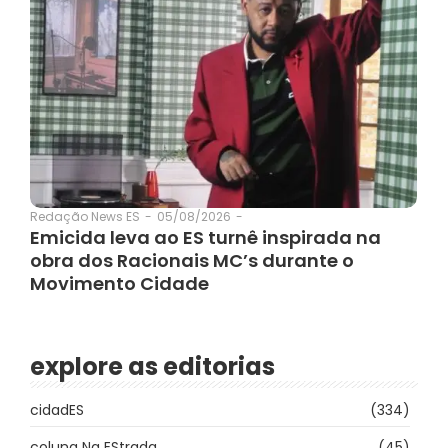
05/08/2026
-
Redação News ES
-
Emicida leva ao ES turnê inspirada na
obra dos Racionais MC’s durante o
Movimento Cidade
explore as editorias
cidadES
(334)
coluna Na EStrada
(45)