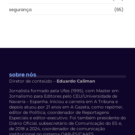
segurança
(65)
sobre nós
Diretor de conteúdo –
Eduardo Caliman
Jornalista formado pela Ufes (1995), com Master em
Jornalismo para Editores pelo CEU/Universidade de
Navarra – Espanha. Iniciou a carreira em A Tribuna e
depois atuou por 21 anos em A Gazeta, como repórter,
editor de Política, coordenador de Reportagens
Especiais e editor-executivo. Foi também presidente do
Diário Oficial, subsecretário de Comunicação do ES e,
de 2018 a 2024, coordenador de comunicação
institucional no sistema OAB-ES/CAAES.