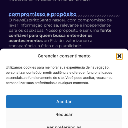
compromisso e propósito
O NewsEspíritoSanto nasceu com compromisso de
levar informação precisa, relevante e independente
para os capixabas. Nosso propósito é ser uma
fonte
confiável para quem busca entender os
acontecimentos
do Estado, valorizando a
transparência, a ética e a pluralidade.
Política de Privacidade:
acesse aqui
Gerenciar consentimento
Utilizamos cookies para melhorar sua experiência de navegação,
contato
personalizar conteúdo, medir audiência e oferecer funcionalidades
E-mail:
essenciais ao funcionamento do site. Você pode aceitar, recusar ou
personalizar suas preferências a qualquer momento.
contato@newsespiritosanto.com.br
WhatsApp:
Aceitar
27 999204119
Participe do conteúdo do News ES
: encaminhe a sua
Recusar
sugestão de pauta para o nosso e-mail.
Ver preferências