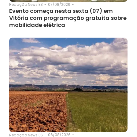
07/08/2026
-
Redação News ES
-
Evento começa nesta sexta (07) em
Vitória com programação gratuita sobre
mobilidade elétrica
06/08/2026
-
Redação News ES
-