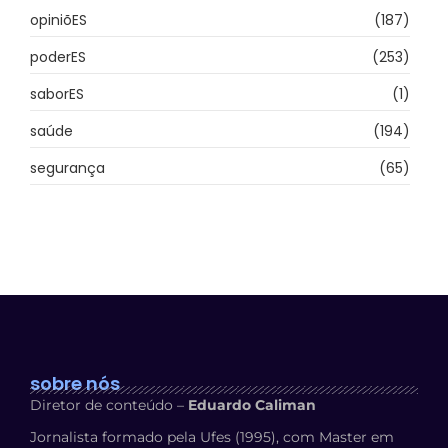
opiniõES
(187)
poderES
(253)
saborES
(1)
saúde
(194)
segurança
(65)
sobre nós
Diretor de conteúdo –
Eduardo Caliman
Jornalista formado pela Ufes (1995), com Master em