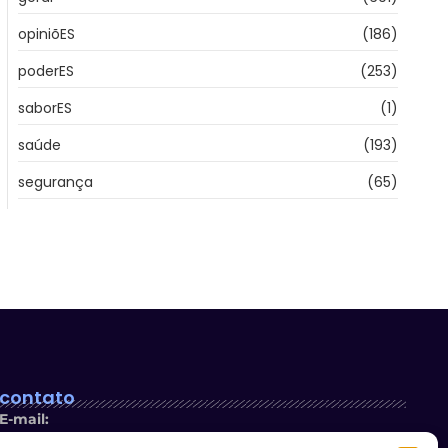
opiniõES
(186)
poderES
(253)
saborES
(1)
saúde
(193)
segurança
(65)
contato
E-mail: