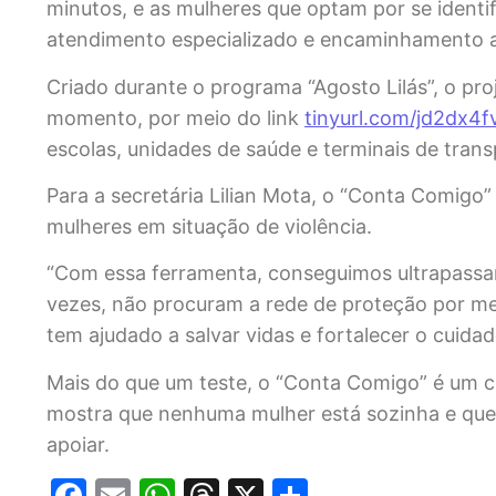
minutos, e as mulheres que optam por se identi
atendimento especializado e encaminhamento a
Criado durante o programa “Agosto Lilás”, o pro
momento, por meio do link
tinyurl.com/jd2dx4f
escolas, unidades de saúde e terminais de trans
Para a secretária Lilian Mota, o “Conta Comig
mulheres em situação de violência.
“Com essa ferramenta, conseguimos ultrapassar
vezes, não procuram a rede de proteção por me
tem ajudado a salvar vidas e fortalecer o cuidad
Mais do que um teste, o “Conta Comigo” é um co
mostra que nenhuma mulher está sozinha e que 
apoiar.
Facebook
Email
WhatsApp
Threads
X
Share