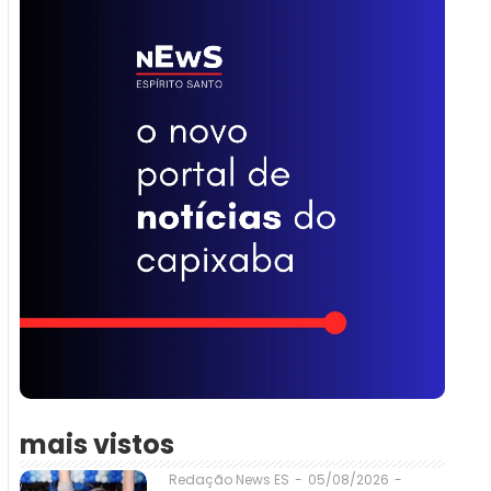
mais vistos
05/08/2026
-
Redação News ES
-