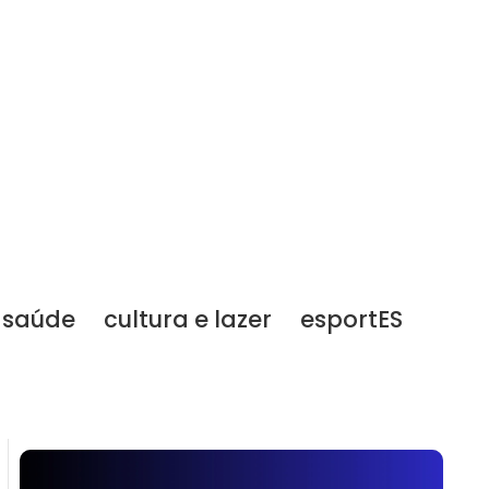
saúde
cultura e lazer
esportES