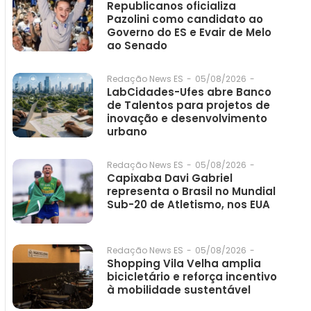
Republicanos oficializa
Pazolini como candidato ao
Governo do ES e Evair de Melo
ao Senado
05/08/2026
-
Redação News ES
-
LabCidades-Ufes abre Banco
de Talentos para projetos de
inovação e desenvolvimento
urbano
05/08/2026
-
Redação News ES
-
Capixaba Davi Gabriel
representa o Brasil no Mundial
Sub-20 de Atletismo, nos EUA
05/08/2026
-
Redação News ES
-
Shopping Vila Velha amplia
bicicletário e reforça incentivo
à mobilidade sustentável