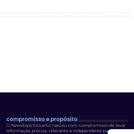
compromisso e propósito
O NewsEspíritoSanto nasceu com compromisso de levar
informação precisa, relevante e independente para os