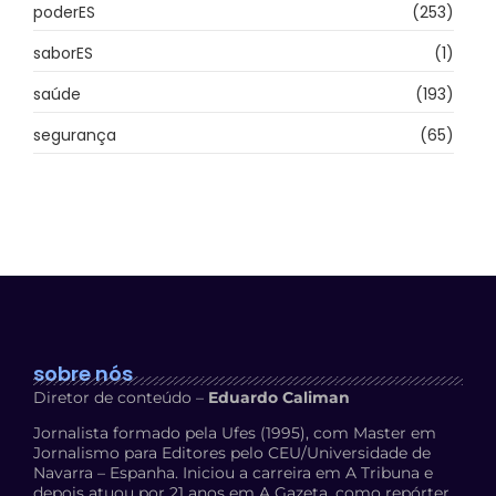
poderES
(253)
saborES
(1)
saúde
(193)
segurança
(65)
sobre nós
Diretor de conteúdo –
Eduardo Caliman
Jornalista formado pela Ufes (1995), com Master em
Jornalismo para Editores pelo CEU/Universidade de
Navarra – Espanha. Iniciou a carreira em A Tribuna e
depois atuou por 21 anos em A Gazeta, como repórter,