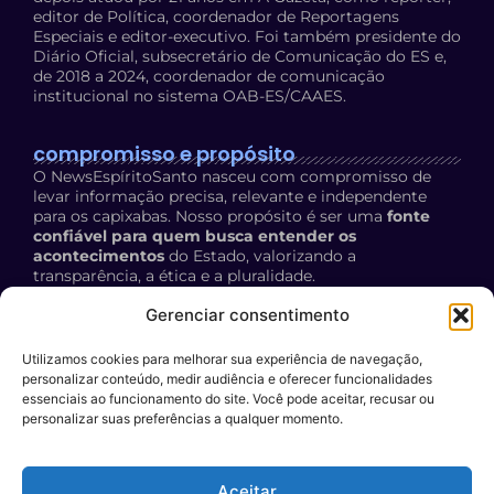
editor de Política, coordenador de Reportagens
Especiais e editor-executivo. Foi também presidente do
Diário Oficial, subsecretário de Comunicação do ES e,
de 2018 a 2024, coordenador de comunicação
institucional no sistema OAB-ES/CAAES.
compromisso e propósito
O NewsEspíritoSanto nasceu com compromisso de
levar informação precisa, relevante e independente
para os capixabas. Nosso propósito é ser uma
fonte
confiável para quem busca entender os
acontecimentos
do Estado, valorizando a
transparência, a ética e a pluralidade.
Política de Privacidade:
acesse aqui
Gerenciar consentimento
Utilizamos cookies para melhorar sua experiência de navegação,
contato
personalizar conteúdo, medir audiência e oferecer funcionalidades
E-mail:
essenciais ao funcionamento do site. Você pode aceitar, recusar ou
personalizar suas preferências a qualquer momento.
contato@newsespiritosanto.com.br
WhatsApp:
Aceitar