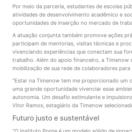
Por meio da parceria, estudantes de escolas púb
atividades de desenvolvimento acadêmico e so
oportunidades de inserção no mercado de traba
A atuação conjunta também promove ações práti
participam de mentorias, visitas técnicas e pro
vivenciando experiências que conectam sua fo
trabalho. Além do apoio financeiro, a Timenow c
mobilização de sua rede de colaboradores para 
“Estar na Timenow tem me proporcionado um cr
uma grande oportunidade vivenciar esse ambien
autonomia. Um desafio estimulante e impulsiona
Vitor Ramos, estagiário da Timenow selecionado
Futuro justo e sustentável
“O Instituto Ponte é um modelo sólido de impac