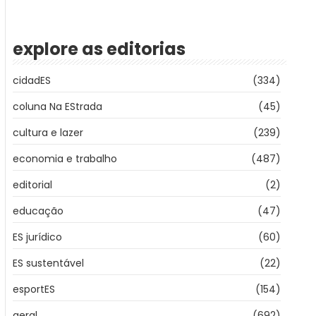
explore as editorias
cidadES
(334)
coluna Na EStrada
(45)
cultura e lazer
(239)
economia e trabalho
(487)
editorial
(2)
educação
(47)
ES jurídico
(60)
ES sustentável
(22)
esportES
(154)
geral
(692)