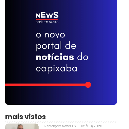
mais vistos
05/08/2026
-
Redação News ES
-