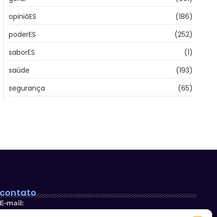
opiniõES
(186)
poderES
(252)
saborES
(1)
saúde
(193)
segurança
(65)
contato
E-mail: