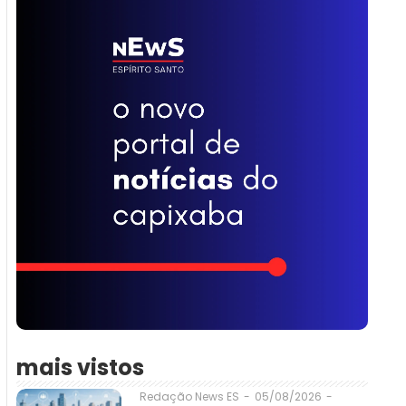
mais vistos
05/08/2026
-
Redação News ES
-