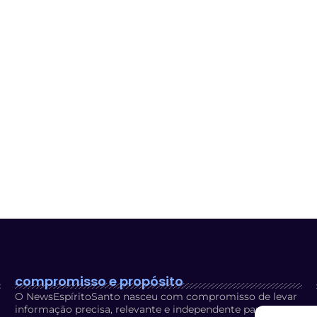
compromisso e propósito
O NewsEspíritoSanto nasceu com compromisso de levar
informação precisa, relevante e independente para os