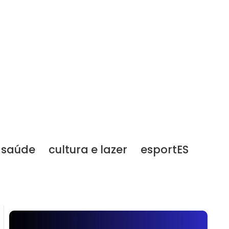
saúde
cultura e lazer
esportES