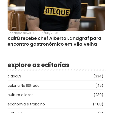
06/08/2026
-
Redação News ES
-
Kairū recebe chef Alberto Landgraf para
encontro gastronômico em Vila Velha
explore as editorias
cidadES
(334)
coluna Na EStrada
(45)
cultura e lazer
(239)
economia e trabalho
(488)