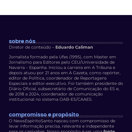
sobre nós
Diretor de conteúdo –
Eduardo Caliman
Jornalista formado pela Ufes (1995), com Master em
Jornalismo para Editores pelo CEU/Universidade de
Navarra – Espanha. Iniciou a carreira em A Tribuna e
depois atuou por 21 anos em A Gazeta, como repórter,
editor de Política, coordenador de Reportagens
Especiais e editor-executivo. Foi também presidente do
Diário Oficial, subsecretário de Comunicação do ES e,
de 2018 a 2024, coordenador de comunicação
institucional no sistema OAB-ES/CAAES.
compromisso e propósito
O NewsEspíritoSanto nasceu com compromisso de
levar informação precisa, relevante e independente
para os capixabas. Nosso propósito é ser uma
fonte