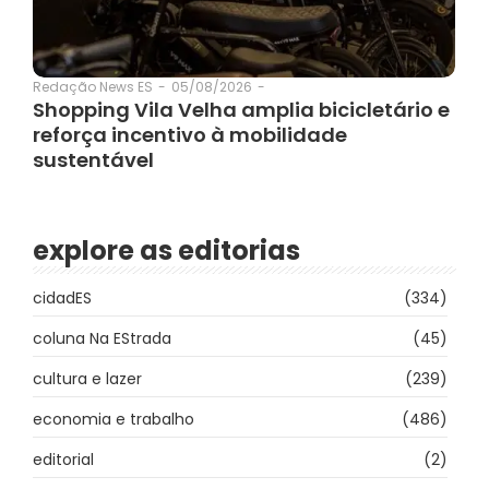
05/08/2026
-
Redação News ES
-
Shopping Vila Velha amplia bicicletário e
reforça incentivo à mobilidade
sustentável
explore as editorias
cidadES
(334)
coluna Na EStrada
(45)
cultura e lazer
(239)
economia e trabalho
(486)
editorial
(2)