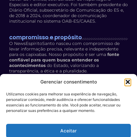
Especiais e editor-executivo. Foi também presidente do
Diário Oficial, subsecretário de Comunicação do ES e,
de 2018 a 2024, coordenador de comunicação
institucional no sistema OAB-ES/CAAES.
compromisso e propósito
O NewsEspíritoSanto nasceu com compromisso de
levar informação precisa, relevante e independente
para os capixabas. Nosso propósito é ser uma
fonte
confiável para quem busca entender os
acontecimentos
do Estado, valorizando a
transparência, a ética e a pluralidade.
Política de Privacidade:
acesse aqui
Gerenciar consentimento
Utilizamos cookies para melhorar sua experiência de navegação,
contato
personalizar conteúdo, medir audiência e oferecer funcionalidades
E-mail:
essenciais ao funcionamento do site. Você pode aceitar, recusar ou
personalizar suas preferências a qualquer momento.
contato@newsespiritosanto.com.br
WhatsApp:
Aceitar
27 999204119