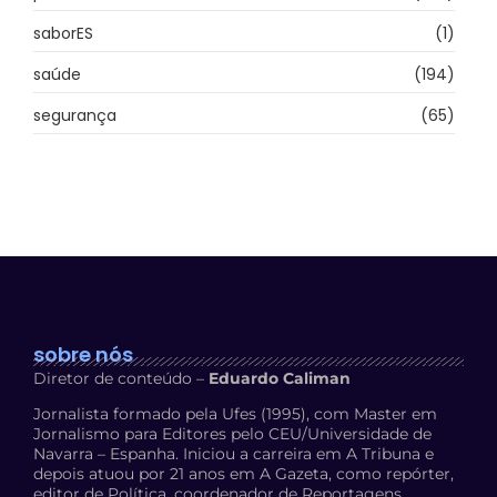
saborES
(1)
saúde
(194)
segurança
(65)
sobre nós
Diretor de conteúdo –
Eduardo Caliman
Jornalista formado pela Ufes (1995), com Master em
Jornalismo para Editores pelo CEU/Universidade de
Navarra – Espanha. Iniciou a carreira em A Tribuna e
depois atuou por 21 anos em A Gazeta, como repórter,
editor de Política, coordenador de Reportagens