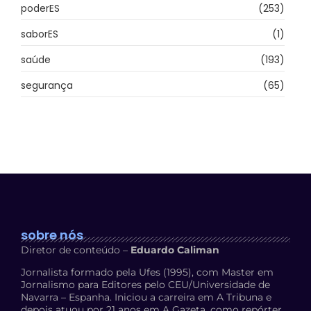
poderES
(253)
saborES
(1)
saúde
(193)
segurança
(65)
sobre nós
Diretor de conteúdo –
Eduardo Caliman
Jornalista formado pela Ufes (1995), com Master em
Jornalismo para Editores pelo CEU/Universidade de
Navarra – Espanha. Iniciou a carreira em A Tribuna e
depois atuou por 21 anos em A Gazeta, como repórter,