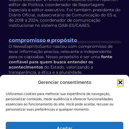
editor de Política, coordenador de Reportagens
Especiais e editor-executivo. Foi também presidente do
Diário Oficial, subsecretário de Comunicação do ES e,
de 2018 a 2024, coordenador de comunicação
institucional no sistema OAB-ES/CAAES.
compromisso e propósito
O NewsEspíritoSanto nasceu com compromisso de
levar informação precisa, relevante e independente
para os capixabas. Nosso propósito é ser uma
fonte
confiável para quem busca entender os
acontecimentos
do Estado, valorizando a
transparência, a ética e a pluralidade.
Política de Privacidade:
acesse aqui
Gerenciar consentimento
Utilizamos cookies para melhorar sua experiência de navegação,
contato
personalizar conteúdo, medir audiência e oferecer funcionalidades
E-mail:
essenciais ao funcionamento do site. Você pode aceitar, recusar ou
personalizar suas preferências a qualquer momento.
contato@newsespiritosanto.com.br
WhatsApp:
Aceitar