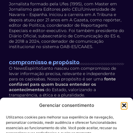
Jornalista formado pela Ufes (1995), com Master em
Jornalismo para Editores pelo CEU/Universidade de
Navarra – Espanha. Iniciou a carreira em A Tribuna e
depois atuou por 21 anos em A Gazeta, como repórter,
editor de Política, coordenador de Reportagens
Especiais e editor-executivo. Foi também presidente do
Diário Oficial, subsecretário de Comunicação do ES e,
de 2018 a 2024, coordenador de comunicação
institucional no sistema OAB-ES/CAAES.
compromisso e propósito
O NewsEspíritoSanto nasceu com compromisso de
levar informação precisa, relevante e independente
para os capixabas. Nosso propósito é ser uma
fonte
confiável para quem busca entender os
acontecimentos
do Estado, valorizando a
transparência, a ética e a pluralidade.
Política de Privacidade:
acesse aqui
Gerenciar consentimento
Utilizamos cookies para melhorar sua experiência de navegação,
contato
personalizar conteúdo, medir audiência e oferecer funcionalidades
E-mail:
essenciais ao funcionamento do site. Você pode aceitar, recusar ou