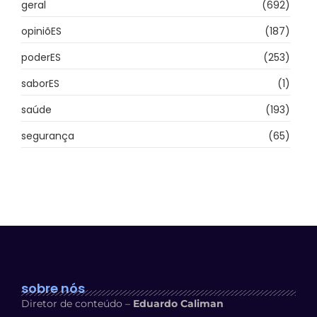
geral
(692)
opiniõES
(187)
poderES
(253)
saborES
(1)
saúde
(193)
segurança
(65)
sobre nós
Diretor de conteúdo –
Eduardo Caliman