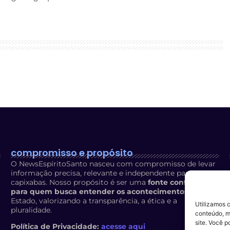
compromisso e propósito
O NewsEspíritoSanto nasceu com compromisso de levar
informação precisa, relevante e independente para os
capixabas. Nosso propósito é ser uma
fonte confiável
para quem busca entender os acontecimentos
do
Estado, valorizando a transparência, a ética e a
Utilizamos 
pluralidade.
conteúdo, m
site. Você p
Política de Privacidade:
acesse aqui