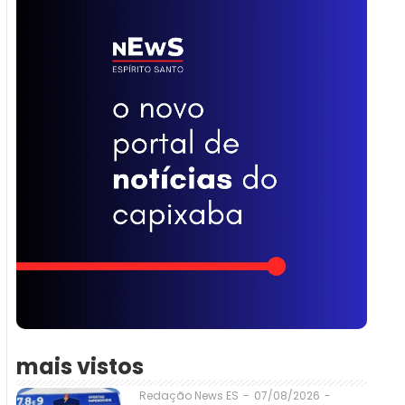
mais vistos
07/08/2026
-
Redação News ES
-