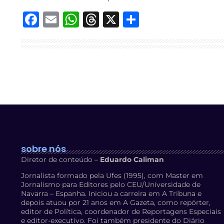
Facebook
Email
WhatsApp
Threads
X
Share
sobre nós
Diretor de conteúdo –
Eduardo Caliman
Jornalista formado pela Ufes (1995), com Master em
Jornalismo para Editores pelo CEU/Universidade de
Navarra – Espanha. Iniciou a carreira em A Tribuna e
depois atuou por 21 anos em A Gazeta, como repórter,
editor de Política, coordenador de Reportagens Especiais
e editor-executivo. Foi também presidente do Diário