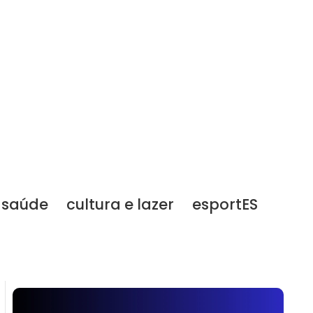
saúde
cultura e lazer
esportES