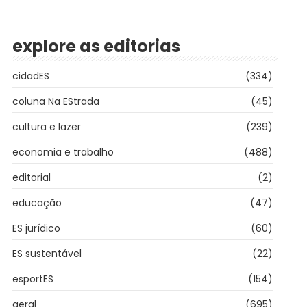
explore as editorias
cidadES
(334)
coluna Na EStrada
(45)
cultura e lazer
(239)
economia e trabalho
(488)
editorial
(2)
educação
(47)
ES jurídico
(60)
ES sustentável
(22)
esportES
(154)
geral
(695)