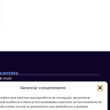
contato
E-mail:
contato@newsespiritosanto.com.br
Gerenciar consentimento
WhatsApp:
cookies para melhorar sua experiência de navegação, personalizar
27 999204119
edir audiência e oferecer funcionalidades essenciais ao funcionamento do
ode aceitar, recusar ou personalizar suas preferências a qualquer