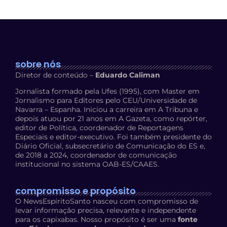
sobre nós
Diretor de conteúdo –
Eduardo Caliman
Jornalista formado pela Ufes (1995), com Master em
Jornalismo para Editores pelo CEU/Universidade de
Navarra – Espanha. Iniciou a carreira em A Tribuna e
depois atuou por 21 anos em A Gazeta, como repórter,
editor de Política, coordenador de Reportagens
Especiais e editor-executivo. Foi também presidente do
Diário Oficial, subsecretário de Comunicação do ES e,
de 2018 a 2024, coordenador de comunicação
institucional no sistema OAB-ES/CAAES.
compromisso e propósito
O NewsEspíritoSanto nasceu com compromisso de
levar informação precisa, relevante e independente
para os capixabas. Nosso propósito é ser uma
fonte