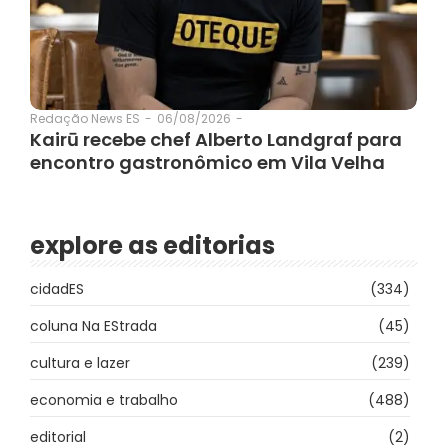
06/08/2026
-
Redação News ES
-
Kairū recebe chef Alberto Landgraf para
encontro gastronômico em Vila Velha
explore as editorias
cidadES
(334)
coluna Na EStrada
(45)
cultura e lazer
(239)
economia e trabalho
(488)
editorial
(2)