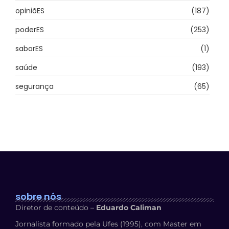
opiniõES
(187)
poderES
(253)
saborES
(1)
saúde
(193)
segurança
(65)
sobre nós
Diretor de conteúdo –
Eduardo Caliman
Jornalista formado pela Ufes (1995), com Master em