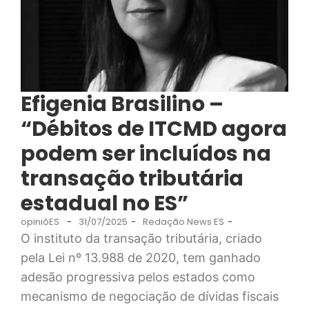
Efigenia Brasilino –
“Débitos de ITCMD agora
podem ser incluídos na
transação tributária
estadual no ES”
opiniõES
-
31/07/2025
-
Redação News ES
-
O instituto da transação tributária, criado
pela Lei nº 13.988 de 2020, tem ganhado
adesão progressiva pelos estados como
mecanismo de negociação de dívidas fiscais