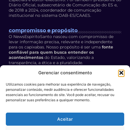
Diário Oficial, subsecretário de Comunicação do ES e,
de 2018 a 2024, coordenador de comunicação
institucional no sistema OAB-ES/CAAES.
compromisso e propósito
O NewsEspíritoSanto nasceu com compromisso de
levar informação precisa, relevante e independente
para os capixabas. Nosso propósito é ser uma
fonte
confiável para quem busca entender os
acontecimentos
do Estado, valorizando a
transparência, a ética e a pluralidade.
Política de Privacidade:
acesse aqui
Gerenciar consentimento
Utilizamos cookies para melhorar sua experiência de navegação,
contato
personalizar conteúdo, medir audiência e oferecer funcionalidades
E-mail:
essenciais ao funcionamento do site. Você pode aceitar, recusar ou
personalizar suas preferências a qualquer momento.
contato@newsespiritosanto.com.br
WhatsApp:
Aceitar
27 999204119