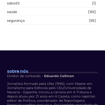
saborES
(1)
saúde
(193)
segurança
(65)
sobre nós
Diretor de conteúdo –
Eduardo Caliman
Jornalista formado pela Ufes (1995), com Master em
Jornalismo para Editores pelo CEU/Universidade de
Navarra – Espanha. Iniciou a carreira em A Tribuna e
depois atuou por 21 anos em A Gazeta, como repórter,
editor de Política, coordenador de Reportagens
Especiais e editor-executivo. Foi também presidente do