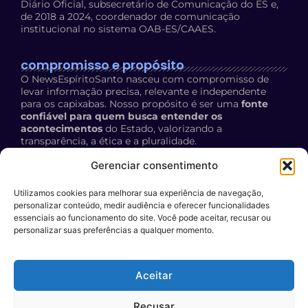
Diário Oficial, subsecretário de Comunicação do ES e,
de 2018 a 2024, coordenador de comunicação
institucional no sistema OAB-ES/CAAES.
compromisso e propósito
O NewsEspíritoSanto nasceu com compromisso de
levar informação precisa, relevante e independente
para os capixabas. Nosso propósito é ser uma
fonte
confiável para quem busca entender os
acontecimentos
do Estado, valorizando a
transparência, a ética e a pluralidade.
Política de Privacidade:
acesse aqui
Gerenciar consentimento
Utilizamos cookies para melhorar sua experiência de navegação,
contato
personalizar conteúdo, medir audiência e oferecer funcionalidades
E-mail:
essenciais ao funcionamento do site. Você pode aceitar, recusar ou
personalizar suas preferências a qualquer momento.
contato@newsespiritosanto.com.br
WhatsApp:
Aceitar
27 999204119
Participe do conteúdo do News ES
: encaminhe a sua
Recusar