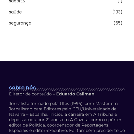
saborES
(1)
saúde
(193)
segurança
(65)
sobre nós
Diretor de conteúdo –
Eduardo Caliman
Jornalista formado pela Ufes (1995), com Master em
Jornalismo para Editores pelo CEU/Universidade de
Navarra – Espanha. Iniciou a carreira em A Tribuna e
depois atuou por 21 anos em A Gazeta, como repórter,
editor de Política, coordenador de Reportagens
Especiais e editor-executivo. Foi também presidente do