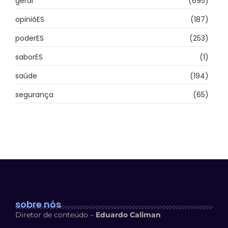
geral
(695)
opiniõES
(187)
poderES
(253)
saborES
(1)
saúde
(194)
segurança
(65)
sobre nós
Diretor de conteúdo –
Eduardo Caliman