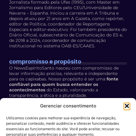
Jornalista formado pela Ufes (1995), com Master em
Jornalismo para Editores pelo CEU/Universidade de
Navarra – Espanha. Iniciou a carreira em A Tribuna e
depois atuou por 21 anos em A Gazeta, como repórter,
editor de Política, coordenador de Reportagens
Especiais e editor-executivo. Foi também presidente do
Diário Oficial, subsecretário de Comunicação do ES e,
de 2018 a 2024, coordenador de comunicação
institucional no sistema OAB-ES/CAAES.
compromisso e propósito
O NewsEspíritoSanto nasceu com compromisso de
levar informação precisa, relevante e independente
para os capixabas. Nosso propósito é ser uma
fonte
confiável para quem busca entender os
acontecimentos
do Estado, valorizando a
transparência, a ética e a pluralidade.
Política de Privacidade:
acesse aqui
Gerenciar consentimento
Utilizamos cookies para melhorar sua experiência de navegação,
contato
personalizar conteúdo, medir audiência e oferecer funcionalidades
E-mail:
essenciais ao funcionamento do site. Você pode aceitar, recusar ou
personalizar suas preferências a qualquer momento.