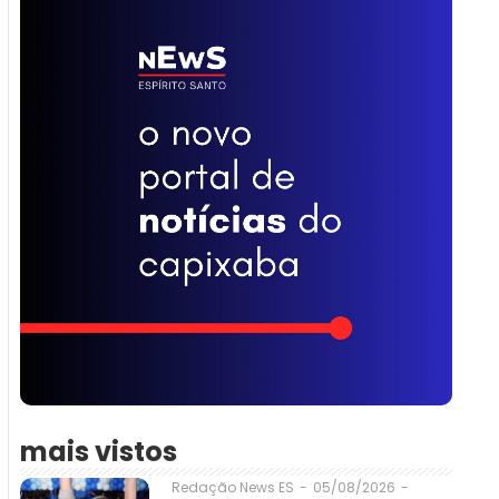
mais vistos
05/08/2026
-
Redação News ES
-