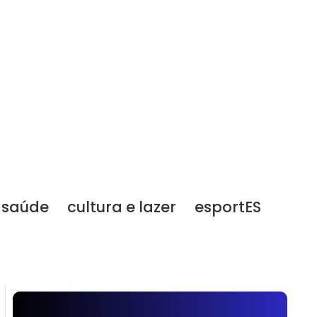
saúde
cultura e lazer
esportES