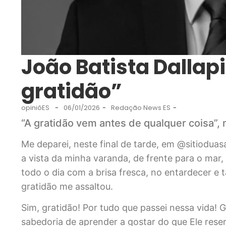
João Batista Dallap
gratidão”
opiniõES
-
06/01/2026
-
Redação News ES
-
“A gratidão vem antes de qualquer coisa”,
Me deparei, neste final de tarde, em @sitiodua
a vista da minha varanda, de frente para o ma
todo o dia com a brisa fresca, no entardecer 
gratidão me assaltou.
Sim, gratidão! Por tudo que passei nessa vida! G
sabedoria de aprender a gostar do que Ele res