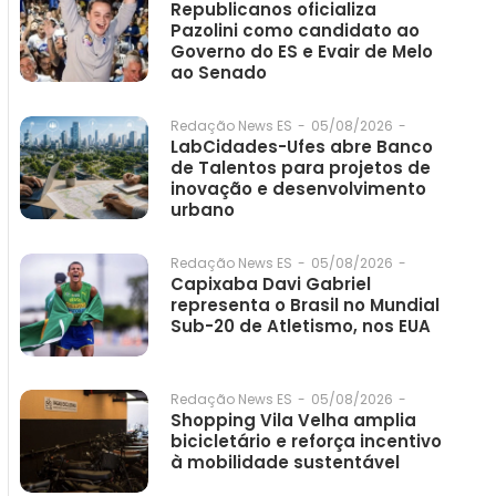
Republicanos oficializa
Pazolini como candidato ao
Governo do ES e Evair de Melo
ao Senado
05/08/2026
-
Redação News ES
-
LabCidades-Ufes abre Banco
de Talentos para projetos de
inovação e desenvolvimento
urbano
05/08/2026
-
Redação News ES
-
Capixaba Davi Gabriel
representa o Brasil no Mundial
Sub-20 de Atletismo, nos EUA
05/08/2026
-
Redação News ES
-
Shopping Vila Velha amplia
bicicletário e reforça incentivo
à mobilidade sustentável