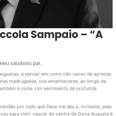
iccola Sampaio – “A
 meu saudoso pai.
saugustas, a pensar em como não canso de apreciar
r, nas madrugadas, nos amanheceres, ao longo de
e também à noite. Um sentimento de profunda
ratidão por tudo que Deus me deu e, inclusive, pela
ervou para mim: nascer do ventre de Dona Augusta é