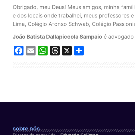
Obrigado, meu Deus! Meus amigos, minha família,
e dos locais onde trabalhei, meus professores 
Lima, Colégio Afonso Schwab, Colégio Passioni
João Batista Dallapiccola Sampaio
é advogado 
Facebook
Email
WhatsApp
Threads
X
Share
sobre nós
Diretor de conteúdo –
Eduardo Caliman