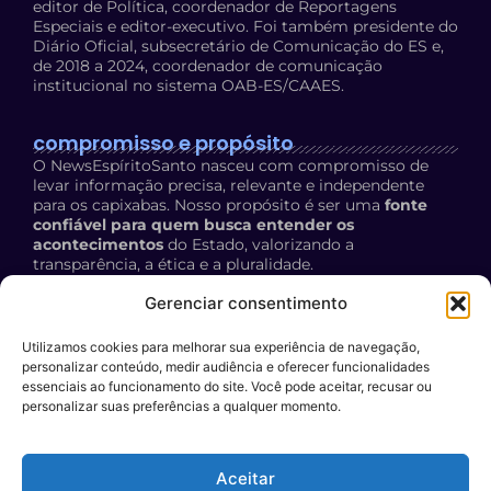
editor de Política, coordenador de Reportagens
Especiais e editor-executivo. Foi também presidente do
Diário Oficial, subsecretário de Comunicação do ES e,
de 2018 a 2024, coordenador de comunicação
institucional no sistema OAB-ES/CAAES.
compromisso e propósito
O NewsEspíritoSanto nasceu com compromisso de
levar informação precisa, relevante e independente
para os capixabas. Nosso propósito é ser uma
fonte
confiável para quem busca entender os
acontecimentos
do Estado, valorizando a
transparência, a ética e a pluralidade.
Política de Privacidade:
acesse aqui
Gerenciar consentimento
Utilizamos cookies para melhorar sua experiência de navegação,
contato
personalizar conteúdo, medir audiência e oferecer funcionalidades
E-mail:
essenciais ao funcionamento do site. Você pode aceitar, recusar ou
personalizar suas preferências a qualquer momento.
contato@newsespiritosanto.com.br
WhatsApp:
Aceitar
27 999204119