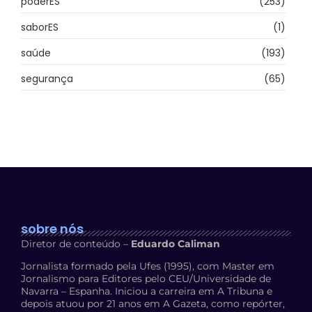
poderES
(253)
saborES
(1)
saúde
(193)
segurança
(65)
sobre nós
Diretor de conteúdo –
Eduardo Caliman
Jornalista formado pela Ufes (1995), com Master em
Jornalismo para Editores pelo CEU/Universidade de
Navarra – Espanha. Iniciou a carreira em A Tribuna e
depois atuou por 21 anos em A Gazeta, como repórter,