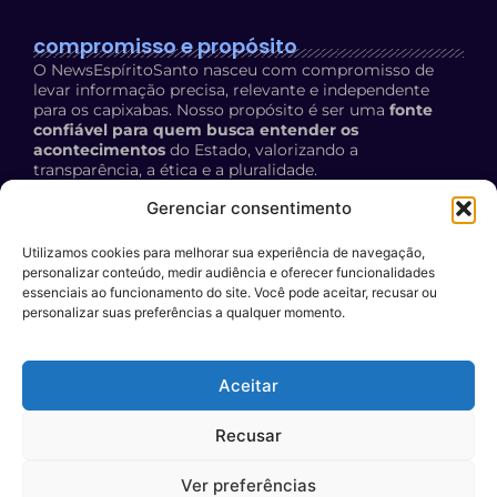
compromisso e propósito
O NewsEspíritoSanto nasceu com compromisso de
levar informação precisa, relevante e independente
para os capixabas. Nosso propósito é ser uma
fonte
confiável para quem busca entender os
acontecimentos
do Estado, valorizando a
transparência, a ética e a pluralidade.
Política de Privacidade:
acesse aqui
Gerenciar consentimento
Utilizamos cookies para melhorar sua experiência de navegação,
contato
personalizar conteúdo, medir audiência e oferecer funcionalidades
E-mail:
essenciais ao funcionamento do site. Você pode aceitar, recusar ou
personalizar suas preferências a qualquer momento.
contato@newsespiritosanto.com.br
WhatsApp:
Aceitar
27 999204119
Participe do conteúdo do News ES
: encaminhe a sua
Recusar
sugestão de pauta para o nosso e-mail.
Ver preferências