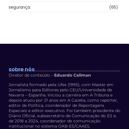
segurança
(65)
sobre nós
Diretor de conteúdo –
Eduardo Caliman
Jornalista formado pela Ufes (1995), com Master em
Jornalismo para Editores pelo CEU/Universidade de
Navarra – Espanha. Iniciou a carreira em A Tribuna e
depois atuou por 21 anos em A Gazeta, como repórter,
editor de Política, coordenador de Reportagens
Especiais e editor-executivo. Foi também presidente do
Diário Oficial, subsecretário de Comunicação do ES e,
de 2018 a 2024, coordenador de comunicação
institucional no sistema OAB-ES/CAAES.