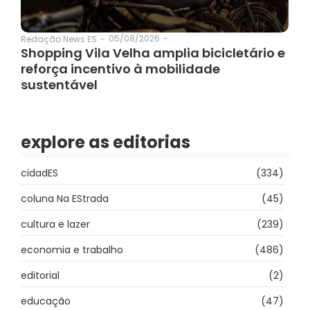
05/08/2026
-
Redação News ES
-
Shopping Vila Velha amplia bicicletário e
reforça incentivo à mobilidade
sustentável
explore as editorias
cidadES
(334)
coluna Na EStrada
(45)
cultura e lazer
(239)
economia e trabalho
(486)
editorial
(2)
educação
(47)