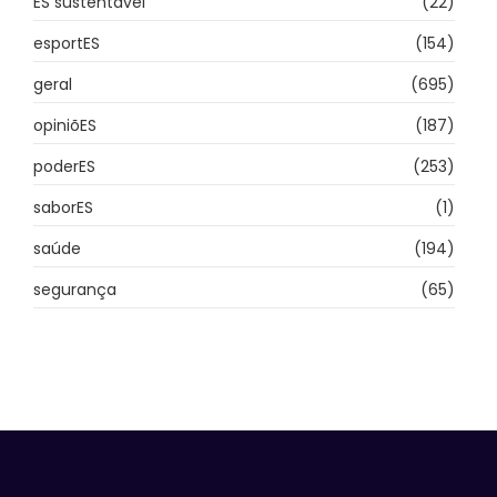
ES sustentável
(22)
esportES
(154)
geral
(695)
opiniõES
(187)
poderES
(253)
saborES
(1)
saúde
(194)
segurança
(65)