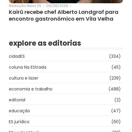
06/08/2026
-
Redação News ES
-
Kairū recebe chef Alberto Landgraf para
encontro gastronômico em Vila Velha
explore as editorias
cidadES
(334)
coluna Na EStrada
(45)
cultura e lazer
(239)
economia e trabalho
(488)
editorial
(2)
educação
(47)
ES jurídico
(60)