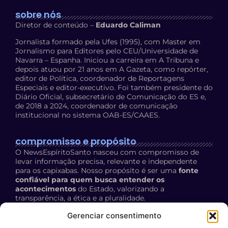
sobre nós
Diretor de conteúdo –
Eduardo Caliman
Jornalista formado pela Ufes (1995), com Master em
Jornalismo para Editores pelo CEU/Universidade de
Navarra – Espanha. Iniciou a carreira em A Tribuna e
depois atuou por 21 anos em A Gazeta, como repórter,
editor de Política, coordenador de Reportagens
Especiais e editor-executivo. Foi também presidente do
Diário Oficial, subsecretário de Comunicação do ES e,
de 2018 a 2024, coordenador de comunicação
institucional no sistema OAB-ES/CAAES.
compromisso e propósito
O NewsEspíritoSanto nasceu com compromisso de
levar informação precisa, relevante e independente
para os capixabas. Nosso propósito é ser uma
fonte
confiável para quem busca entender os
acontecimentos
do Estado, valorizando a
transparência, a ética e a pluralidade.
Política de Privacidade:
acesse aqui
Gerenciar consentimento