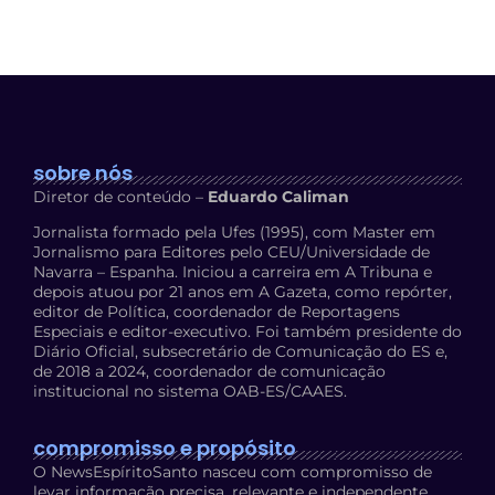
sobre nós
Diretor de conteúdo –
Eduardo Caliman
Jornalista formado pela Ufes (1995), com Master em
Jornalismo para Editores pelo CEU/Universidade de
Navarra – Espanha. Iniciou a carreira em A Tribuna e
depois atuou por 21 anos em A Gazeta, como repórter,
editor de Política, coordenador de Reportagens
Especiais e editor-executivo. Foi também presidente do
Diário Oficial, subsecretário de Comunicação do ES e,
de 2018 a 2024, coordenador de comunicação
institucional no sistema OAB-ES/CAAES.
compromisso e propósito
O NewsEspíritoSanto nasceu com compromisso de
levar informação precisa, relevante e independente