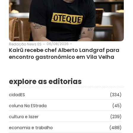
06/08/2026
-
Redação News ES
-
Kairū recebe chef Alberto Landgraf para
encontro gastronômico em Vila Velha
explore as editorias
cidadES
(334)
coluna Na EStrada
(45)
cultura e lazer
(239)
economia e trabalho
(488)