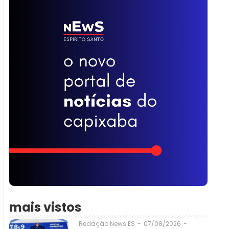
mais vistos
07/08/2026
-
Redação News ES
-