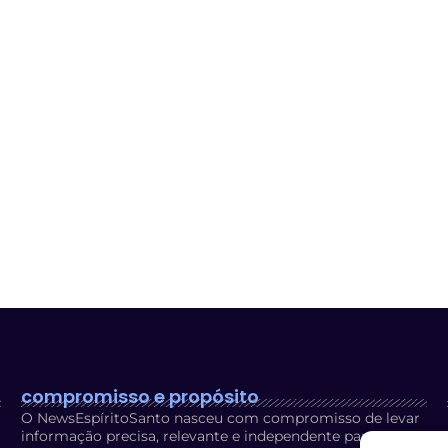
compromisso e propósito
O NewsEspíritoSanto nasceu com compromisso de levar
informação precisa, relevante e independente para os