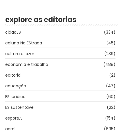
explore as editorias
cidadES
(334)
coluna Na EStrada
(45)
cultura e lazer
(239)
economia e trabalho
(488)
editorial
(2)
educação
(47)
ES jurídico
(60)
ES sustentável
(22)
esportES
(154)
geral
(695)