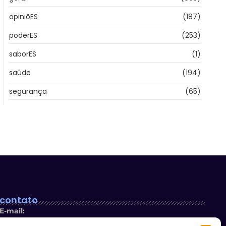
opiniõES
(187)
poderES
(253)
saborES
(1)
saúde
(194)
segurança
(65)
contato
E-mail: