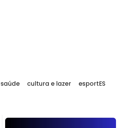
saúde
cultura e lazer
esportES