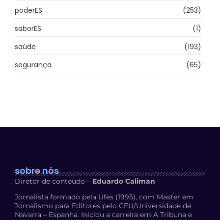
poderES
(253)
saborES
(1)
saúde
(193)
segurança
(65)
sobre nós
Diretor de conteúdo –
Eduardo Caliman
Jornalista formado pela Ufes (1995), com Master em
Jornalismo para Editores pelo CEU/Universidade de
Navarra – Espanha. Iniciou a carreira em A Tribuna e