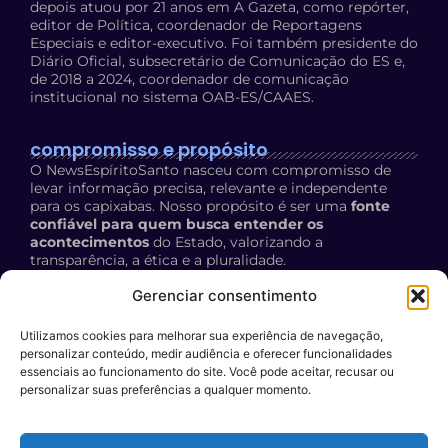
depois atuou por 21 anos em A Gazeta, como repórter,
editor de Política, coordenador de Reportagens
Especiais e editor-executivo. Foi também presidente do
Diário Oficial, subsecretário de Comunicação do ES e,
de 2018 a 2024, coordenador de comunicação
institucional no sistema OAB-ES/CAAES.
compromisso e propósito
O NewsEspíritoSanto nasceu com compromisso de
levar informação precisa, relevante e independente
para os capixabas. Nosso propósito é ser uma
fonte
confiável para quem busca entender os
acontecimentos
do Estado, valorizando a
transparência, a ética e a pluralidade.
Política de Privacidade:
acesse aqui
Gerenciar consentimento
Utilizamos cookies para melhorar sua experiência de navegação,
contato
personalizar conteúdo, medir audiência e oferecer funcionalidades
E-mail:
essenciais ao funcionamento do site. Você pode aceitar, recusar ou
personalizar suas preferências a qualquer momento.
contato@newsespiritosanto.com.br
WhatsApp: