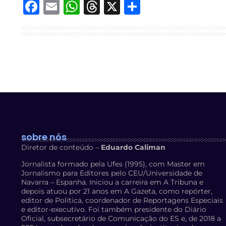
Facebook
Email
WhatsApp
Threads
X
Share
sobre nós
Diretor de conteúdo –
Eduardo Caliman
Jornalista formado pela Ufes (1995), com Master em
Jornalismo para Editores pelo CEU/Universidade de
Navarra – Espanha. Iniciou a carreira em A Tribuna e
depois atuou por 21 anos em A Gazeta, como repórter,
editor de Política, coordenador de Reportagens Especiais
e editor-executivo. Foi também presidente do Diário
Oficial, subsecretário de Comunicação do ES e, de 2018 a