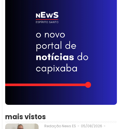
mais vistos
05/08/2026
-
Redação News ES
-