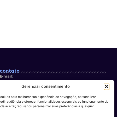
contato
E-mail:
contato@newsespiritosanto.com.br
Gerenciar consentimento
WhatsApp:
cookies para melhorar sua experiência de navegação, personalizar
27 999204119
edir audiência e oferecer funcionalidades essenciais ao funcionamento do
ode aceitar, recusar ou personalizar suas preferências a qualquer
Participe do conteúdo do News ES
: encaminhe a sua
sugestão de pauta para o nosso e-mail.