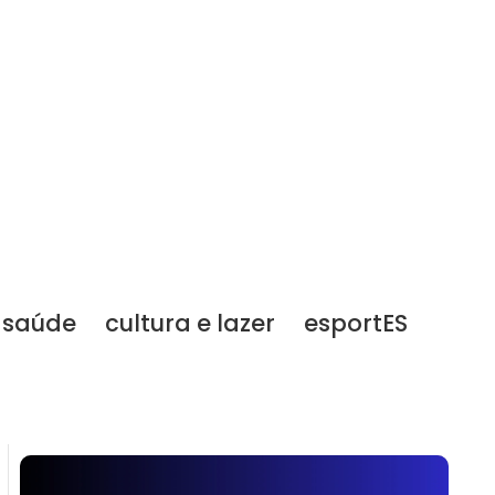
saúde
cultura e lazer
esportES