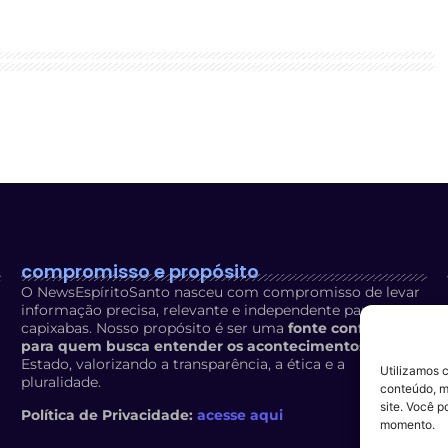
compromisso e propósito
O NewsEspíritoSanto nasceu com compromisso de levar
informação precisa, relevante e independente para os
capixabas. Nosso propósito é ser uma
fonte confiável
para quem busca entender os acontecimentos
do
Estado, valorizando a transparência, a ética e a
Utilizamos 
pluralidade.
conteúdo, m
site. Você p
Política de Privacidade:
acesse aqui
momento.