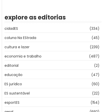
explore as editorias
cidadES
(334)
coluna Na EStrada
(45)
cultura e lazer
(239)
economia e trabalho
(487)
editorial
(2)
educação
(47)
ES jurídico
(60)
ES sustentável
(22)
esportES
(154)
geral
(692)