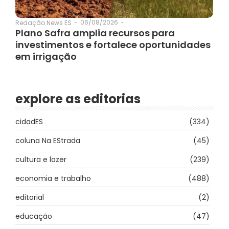
06/08/2026
-
Redação News ES
-
Plano Safra amplia recursos para
investimentos e fortalece oportunidades
em irrigação
explore as editorias
cidadES
(334)
coluna Na EStrada
(45)
cultura e lazer
(239)
economia e trabalho
(488)
editorial
(2)
educação
(47)