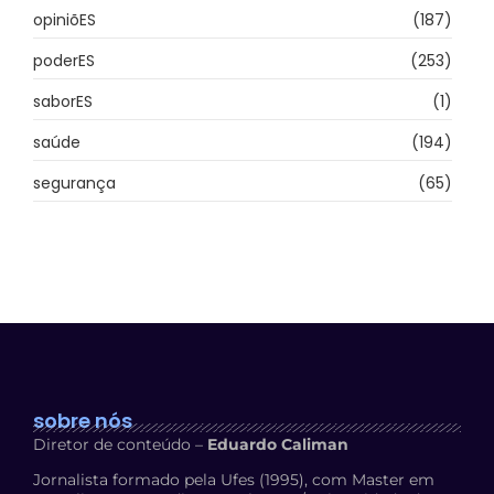
opiniõES
(187)
poderES
(253)
saborES
(1)
saúde
(194)
segurança
(65)
sobre nós
Diretor de conteúdo –
Eduardo Caliman
Jornalista formado pela Ufes (1995), com Master em