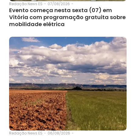
07/08/2026
-
Redação News ES
-
Evento começa nesta sexta (07) em
Vitória com programação gratuita sobre
mobilidade elétrica
06/08/2026
-
Redação News ES
-