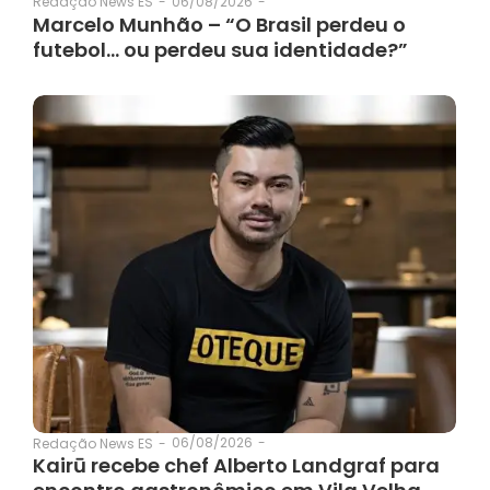
06/08/2026
-
Redação News ES
-
Marcelo Munhão – “O Brasil perdeu o
futebol… ou perdeu sua identidade?”
06/08/2026
-
Redação News ES
-
Kairū recebe chef Alberto Landgraf para