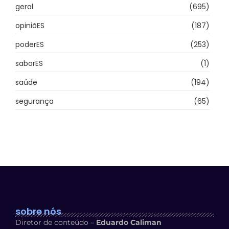
geral
(695)
opiniõES
(187)
poderES
(253)
saborES
(1)
saúde
(194)
segurança
(65)
sobre nós
Diretor de conteúdo –
Eduardo Caliman