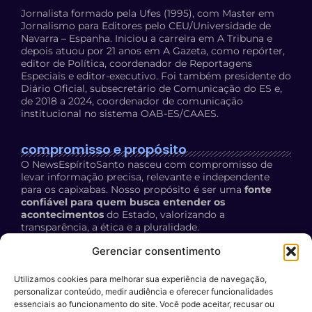
Jornalista formado pela Ufes (1995), com Master em
Jornalismo para Editores pelo CEU/Universidade de
Navarra – Espanha. Iniciou a carreira em A Tribuna e
depois atuou por 21 anos em A Gazeta, como repórter,
editor de Política, coordenador de Reportagens
Especiais e editor-executivo. Foi também presidente do
Diário Oficial, subsecretário de Comunicação do ES e,
de 2018 a 2024, coordenador de comunicação
institucional no sistema OAB-ES/CAAES.
compromisso e propósito
O NewsEspíritoSanto nasceu com compromisso de
levar informação precisa, relevante e independente
para os capixabas. Nosso propósito é ser uma
fonte
confiável para quem busca entender os
acontecimentos
do Estado, valorizando a
transparência, a ética e a pluralidade.
Política de Privacidade:
acesse aqui
Gerenciar consentimento
Utilizamos cookies para melhorar sua experiência de navegação,
contato
personalizar conteúdo, medir audiência e oferecer funcionalidades
E-mail:
essenciais ao funcionamento do site. Você pode aceitar, recusar ou