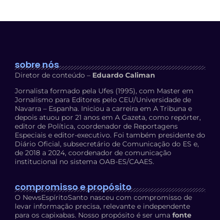
sobre nós
Diretor de conteúdo –
Eduardo Caliman
Jornalista formado pela Ufes (1995), com Master em
Jornalismo para Editores pelo CEU/Universidade de
Navarra – Espanha. Iniciou a carreira em A Tribuna e
depois atuou por 21 anos em A Gazeta, como repórter,
editor de Política, coordenador de Reportagens
Especiais e editor-executivo. Foi também presidente do
Diário Oficial, subsecretário de Comunicação do ES e,
de 2018 a 2024, coordenador de comunicação
institucional no sistema OAB-ES/CAAES.
compromisso e propósito
O NewsEspíritoSanto nasceu com compromisso de
levar informação precisa, relevante e independente
para os capixabas. Nosso propósito é ser uma
fonte