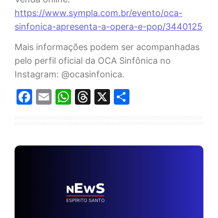
https://www.sympla.com.br/evento/oca-
sinfonica-apresenta-a-opera-e-pop/3440125
Mais informações podem ser acompanhadas
pelo perfil oficial da OCA Sinfônica no
Instagram: @ocasinfonica.
Facebook
Email
WhatsApp
Threads
X
Share