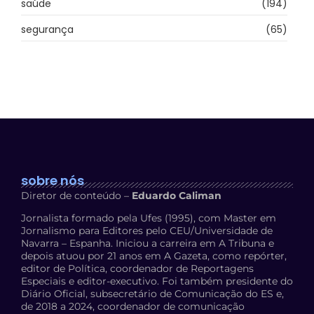
saúde
(194)
segurança
(65)
sobre nós
Diretor de conteúdo –
Eduardo Caliman
Jornalista formado pela Ufes (1995), com Master em
Jornalismo para Editores pelo CEU/Universidade de
Navarra – Espanha. Iniciou a carreira em A Tribuna e
depois atuou por 21 anos em A Gazeta, como repórter,
editor de Política, coordenador de Reportagens
Especiais e editor-executivo. Foi também presidente do
Diário Oficial, subsecretário de Comunicação do ES e,
de 2018 a 2024, coordenador de comunicação