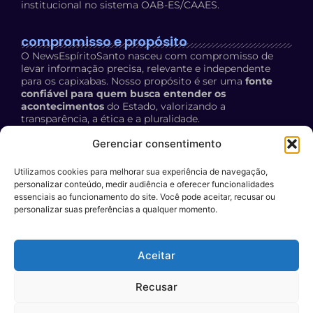
institucional no sistema OAB-ES/CAAES.
compromisso e propósito
O NewsEspíritoSanto nasceu com compromisso de
levar informação precisa, relevante e independente
para os capixabas. Nosso propósito é ser uma
fonte
confiável para quem busca entender os
acontecimentos
do Estado, valorizando a
transparência, a ética e a pluralidade.
Política de Privacidade:
acesse aqui
Gerenciar consentimento
Utilizamos cookies para melhorar sua experiência de navegação,
contato
personalizar conteúdo, medir audiência e oferecer funcionalidades
E-mail:
essenciais ao funcionamento do site. Você pode aceitar, recusar ou
personalizar suas preferências a qualquer momento.
contato@newsespiritosanto.com.br
WhatsApp:
Aceitar
27 999204119
Participe do conteúdo do News ES
: encaminhe a sua
Recusar
sugestão de pauta para o nosso e-mail.